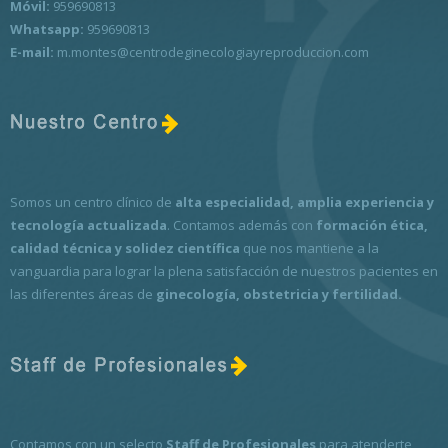
Móvil:
959690813
Whatsapp:
959690813
E-mail:
m.montes@centrodeginecologiayreproduccion.com
Somos un centro clínico de
alta especialidad, amplia experiencia y
tecnología actualizada
. Contamos además con
formación ética,
calidad técnica y solidez científica
que nos mantiene a la
vanguardia para lograr la plena satisfacción de nuestros pacientes en
las diferentes áreas de
ginecología, obstetricia y fertilidad.
Contamos con un selecto
Staff de Profesionales
para atenderte