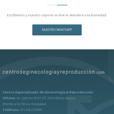
Escríbemos y nuestro soporte on line te atenderá a la brevedad.
NUESTRO WHATSAPP
Centro Especializado de Ginecología & Reproducción
Oficina:
Av. Ejército #101 Of. 205 Edificio Nasya
(frente a la Clínica Arequipa)
Teléfono:
(51-54) 272969